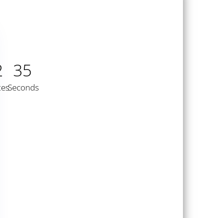
2
33
tes
Seconds