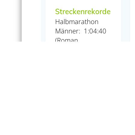
Streckenrekorde
Halbmarathon
Männer: 1:04:40
(Roman
Romanenko,
2013) Frauen:
1:13:49 (Natalia
Soloveva, 2013)
10 km Männer:
0:32:20 (Christian
Prochnow, 2007)
Frauen: 0:36:11
(Bernadette
Pichlmaier, 2009)