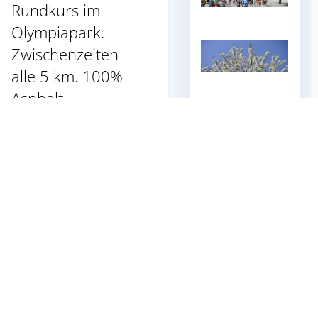
Rundkurs im
Olympiapark.
Zwischenzeiten
alle 5 km. 100%
Asphalt.
Maximaler
Höhenunterschied
+- 10 Meter pro
Runde,
Gesamthöhenunte
rschied +-20
Meter pro Runde.
10 km = 2 x 5 km
HM = 4 x 5 km +