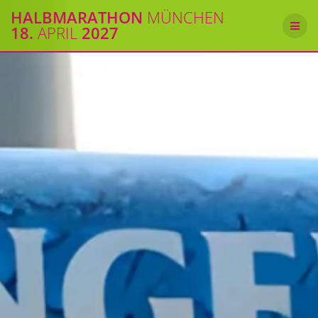
Zum
HALBMARATHON
MÜNCHEN
Inhalt
18.
APRIL
2027
springen