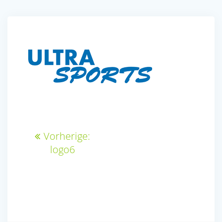
Beitragsnavigation
Vorheriger
Vorherige:
Beitrag:
logo6