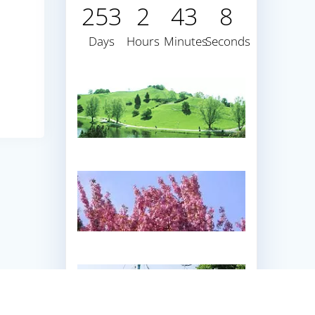
253
2
43
6
Days
Hours
Minutes
Seconds