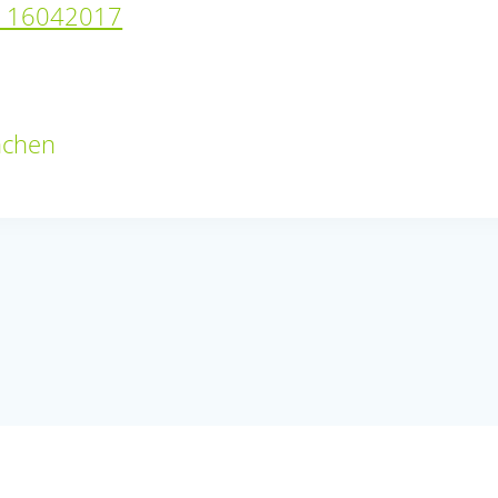
d 16042017
nchen