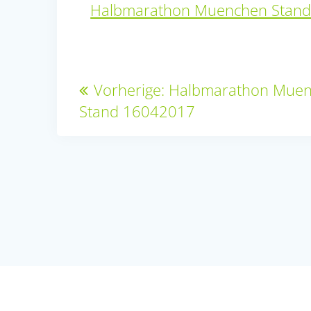
Halbmarathon Muenchen Stan
Beitragsnavigation
Vorheriger
Vorherige:
Halbmarathon Mue
Beitrag:
Stand 16042017