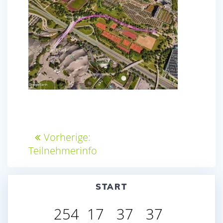
Beitragsnavigation
Vorheriger
Vorherige:
Beitrag:
Teilnehmerinfo
START
254
17
37
37