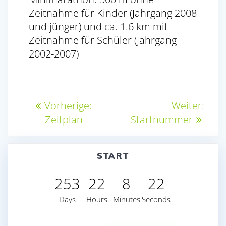
Zeitnahme für Kinder (Jahrgang 2008
und jünger) und ca. 1.6 km mit
Zeitnahme für Schüler (Jahrgang
2002-2007)
Beitragsnavigation
Vorheriger
Näch
Vorherige:
Weiter:
Beitrag:
Beitr
Zeitplan
Startnummer
START
253
22
8
22
Days
Hours
Minutes
Seconds