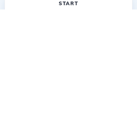
START
Kontakt
© 2005-2026 Halbmarathon München by Active Concepts
Dr. Alexander Fricke