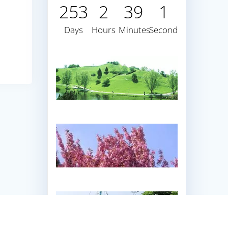
253
2
38
59
Days
Hours
Minutes
Seconds