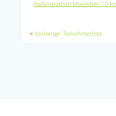
Halbmarathon Muenchen 10 k
Beitragsnavigation
Vorheriger
Vorherige:
Teilnehmerliste
Beitrag: