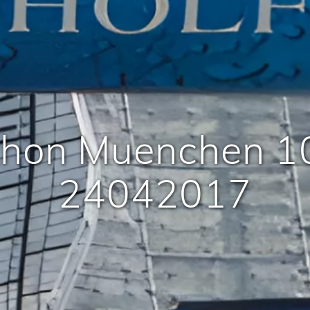
hon Muenchen 1
24042017